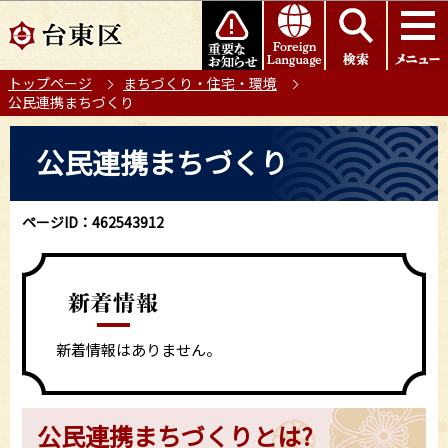
こ
このページの本文へ移動
の
ペ
トップページ
まちづくり・住宅・環境
ー
公民連携まちづくり
ジ
の
本
公民連携まちづくり
先
文
頭
こ
で
こ
ページID：462543912
す
か
ら
新着情報はありません。
公民連携まちづくりとは?