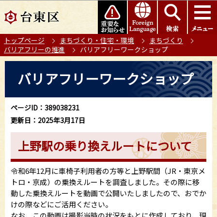
こ
このページの本文へ移動
の
ペ
トップページ
まちづくり・住宅・環境
まちづくり
ー
バリアフリーの推進
バリアフリーワークショップ
ジ
の
本
バリアフリーワークショップ
先
文
頭
こ
で
こ
ページID：389038231
す
か
更新日：2025年3月17日
ら
上野駅の乗り換えルートについて
令和6年12月に車椅子利用者の方等と上野駅間（JR・東京メ
トロ・京成）の乗換えルートを調査しました。その際に移
動した乗換えルートを動画で公開いたしましたので、おでか
けの際などにご活用ください。
なお、この動画は撮影当時の状況をもとに作成しており、現