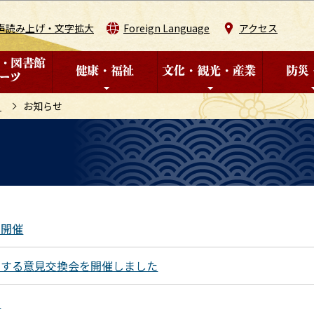
このページの本文へ移動
声読み上げ・文字拡大
Foreign Language
アクセス
り
お知らせ
の開催
関する意見交換会を開催しました
て