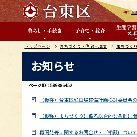
こ
の
音
ペ
ー
ジ
の
トップページ
まちづくり・住宅・環境
まちづく
先
本
お知らせ
頭
文
で
こ
す
こ
ページID：589386452
か
ら
（仮称）台東区駐車場整備計画検討委員会
（仮称）まちづくりに係る総合的な条例に
再開発等に関するお問合せ・ご相談につい