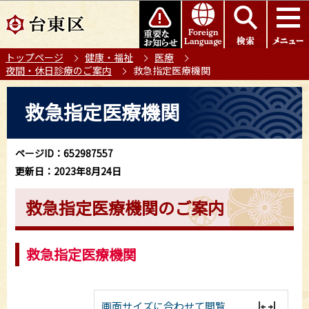
こ
このページの本文へ移動
の
ペ
トップページ
健康・福祉
医療
ー
夜間・休日診療のご案内
救急指定医療機関
ジ
の
本
救急指定医療機関
先
文
頭
こ
で
こ
ページID：652987557
す
か
更新日：2023年8月24日
ら
救急指定医療機関のご案内
救急指定医療機関
画面サイズに合わせて閲覧