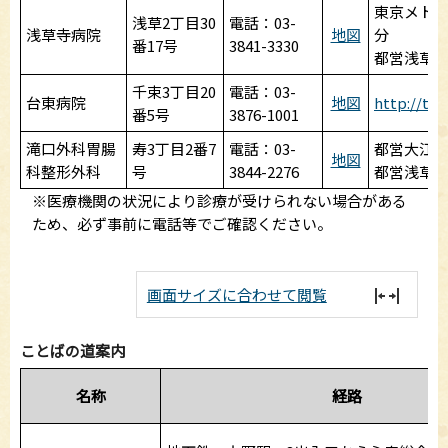
東京メトロ
浅草2丁目30
電話：03-
浅草寺病院
地図
分
番17号
3841-3330
都営浅草線
千束3丁目20
電話：03-
台東病院
地図
http://tai
番5号
3876-1001
滝口外科胃腸
寿3丁目2番7
電話：03-
都営大江戸
地図
科整形外科
号
3844-2276
都営浅草
※医療機関の状況により診療が受けられない場合がある
ため、必ず事前に電話等でご確認ください。
画面サイズに合わせて閲覧
ことばの道案内
名称
経路