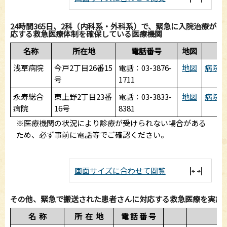
24時間365日、2科（内科系・外科系）で、緊急に入院治療が
応する救急医療体制を確保している医療機関
名称
所在地
電話番号
地図
浅草病院
今戸2丁目26番15
電話：03-3876-
地図
病院
号
1711
永寿総合
東上野2丁目23番
電話：03-3833-
地図
病院
病院
16号
8381
※医療機関の状況により診療が受けられない場合がある
ため、必ず事前に電話等でご確認ください。
画面サイズに合わせて閲覧
その他、緊急で搬送された患者さんに対応する救急医療を実施
名 称
所 在 地
電 話 番 号