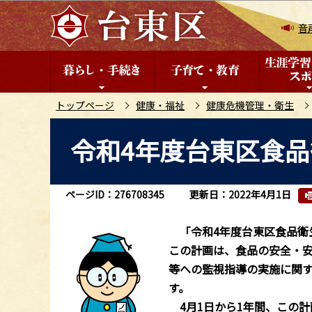
こ
の
音
ペ
ー
ジ
の
トップページ
健康・福祉
健康危機管理・衛生
先
本
令和4年度台東区食
頭
文
で
こ
す
こ
ページID：276708345
更新日：2022年4月1日
か
ら
「令和4年度台東区食品衛
この計画は、食品の安全・
等への監視指導の実施に関
す。
4月1日から1年間、この計