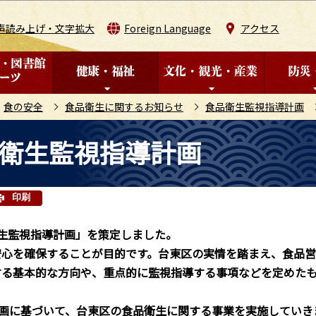
このページの本文へ移動
声読み上げ・文字拡大
Foreign Language
アクセス
食の安全
食品衛生に関するお知らせ
食品衛生監視指導計画
品衛生監視指導計画
印刷
生監視指導計画」を策定しました。
安心を確保することが目的です。台東区の実情を踏まえ、食品営
する基本的な方向や、重点的に監視指導する事項などを定めた
画に基づいて、台東区の食品衛生に関する事業を実施していき