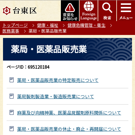
こ
このページの本文へ移動
の
ペ
トップページ
健康・福祉
健康危機管理・衛生
ー
医務薬事
薬局・医薬品販売業
ジ
の
本
薬局・医薬品販売業
先
文
頭
こ
で
こ
ページID：695120184
す
か
ら
薬局・医薬品販売業の特定販売について
薬局製剤製造業・製造販売業について
麻薬及び向精神薬、医薬品覚醒剤原料関係について
薬局・医薬品販売業の休止・廃止・再開届について