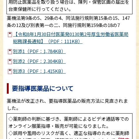
用防止医薬品を取り扱う場合は、陳列・保管区画の届出を
台東保健所に行ってください。
薬機法第9条の5、29条の4、同法施行規則第15条の15、147
条の12及び別表第一の二、同施行規則第159条の18の7
【令和8年1月30日付医薬発0130第2号厚生労働省医薬局
総務課長通知】（PDF：111KB）
別添1（PDF：1,784KB）
別添2（PDF：2,304KB）
別添3（PDF：1,415KB）
要指導医薬品について
薬機法が改正され、要指導医薬品の販売方法に見直されま
した。
◇薬剤師の判断に基づき、薬剤師によるビデオ通話等での
オンライン服薬指導・販売が可能になりました。
◇誤用や濫用のリスクが高く、適正な指導のために薬剤師