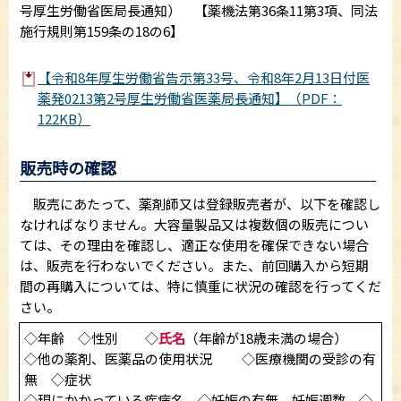
号厚生労働省医局長通知） 【薬機法第36条11第3項、同法
施行規則第159条の18の6】
【令和8年厚生労働省告示第33号、令和8年2月13日付医
薬発0213第2号厚生労働省医薬局長通知】（PDF：
122KB）
販売時の確認
販売にあたって、薬剤師又は登録販売者が、以下を確認し
なければなりません。大容量製品又は複数個の販売につい
ては、その理由を確認し、適正な使用を確保できない場合
は、販売を行わないでください。また、前回購入から短期
間の再購入については、特に慎重に状況の確認を行ってくだ
さい。
◇年齢 ◇性別 ◇
氏名
（年齢が18歳未満の場合）
◇他の薬剤、医薬品の使用状況 ◇医療機関の受診の有
無 ◇症状
◇現にかかっている疾病名 ◇妊娠の有無、妊娠週数 ◇