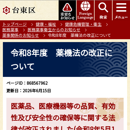
こ
このページの本文へ移動
の
ペ
トップページ
健康・福祉
健康危機管理・衛生
ー
医務薬事
医務薬事衛生からのお知らせ
ジ
薬事関係のお知らせ
令和8年度 薬機法の改正について
の
本
先
令和8年度 薬機法の改正に
文
頭
こ
で
ついて
こ
す
か
ら
ページID：868567962
更新日：2026年6月15日
医薬品、医療機器等の品質、有効
性及び安全性の確保等に関する法
律が改正されました(令和8年5月1