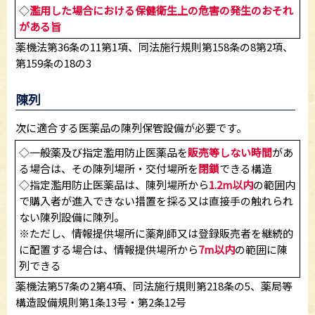
◇
濫用した場合における保健衛生上の危害の発生のおそれ
がある旨
薬機法第36条の11第1項、同法施行規則第158条の8第2項、
第159条の18の3
陳列
次に適合する医薬品の陳列保管設備が必要です。
◇一般薬及び指定濫用防止医薬品を
販売等しない時間
があ
る場合は、その陳列場所・交付場所を
閉鎖
できる構造
◇指定濫用防止医薬品は、陳列場所から
1.2m以内
の範囲内
で購入者が進入できない措置を採る又は直接手の触れられ
ない陳列設備に陳列。
※ただし、情報提供場所に薬剤師又は登録販売者を継続的
に配置する場合は、情報提供場所から
7m以内
の範囲に陳
列できる
薬機法第57条の2第4項、同法施行規則第218条の5、薬局等
構造設備規則第1条13号・第2条12号