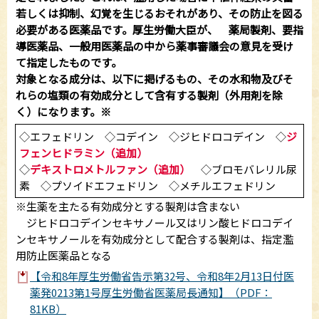
若しくは抑制、幻覚を生じるおそれがあり、その防止を図る
必要がある医薬品です。厚生労働大臣が、 薬局製剤、要指
導医薬品、一般用医薬品の中から薬事審議会の意見を受け
て指定したものです。
対象となる成分は、以下に掲げるもの、その水和物及びそ
れらの塩類の有効成分として含有する製剤（外用剤を除
く）になります。※
◇エフェドリン ◇コデイン ◇ジヒドロコデイン ◇
ジ
フェンヒドラミン（追加）
◇
デキストロメトルファン（追加）
◇ブロモバレリル尿
素 ◇プソイドエフェドリン ◇メチルエフェドリン
※生薬を主たる有効成分とする製剤は含まない
ジヒドロコデインセキサノール又はリン酸ヒドロコデイ
ンセキサノールを有効成分として配合する製剤は、指定濫
用防止医薬品となる
【令和8年厚生労働省告示第32号、令和8年2月13日付医
薬発0213第1号厚生労働省医薬局長通知】（PDF：
81KB）