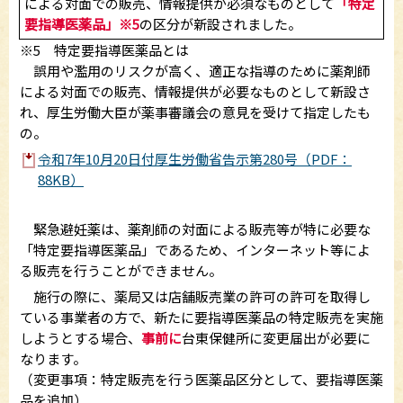
による対面での販売、情報提供が必須なものとして
「特定
要指導医薬品」※5
の区分が新設されました。
※5 特定要指導医薬品とは
誤用や濫用のリスクが高く、適正な指導のために薬剤師
による対面での販売、情報提供が必要なものとして新設さ
れ、厚生労働大臣が薬事審議会の意見を受けて指定したも
の。
令和7年10月20日付厚生労働省告示第280号（PDF：
88KB）
緊急避妊薬は、薬剤師の対面による販売等が特に必要な
「特定要指導医薬品」であるため、インターネット等によ
る販売を行うことができません。
施行の際に、薬局又は店舗販売業の許可の許可を取得し
ている事業者の方で、新たに要指導医薬品の特定販売を実施
しようとする場合、
事前に
台東保健所に変更届出が必要に
なります。
（変更事項：特定販売を行う医薬品区分として、要指導医薬
品を追加）