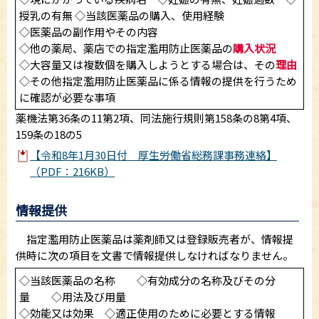
授乳の有無 ◇当該医薬品の購入、使用経験
◇医薬品の副作用やその内容
◇他の薬局、薬店での指定濫用防止医薬品の
購入状況
◇大容量又は複数個を購入しようとする場合は、その
理由
◇その他指定濫用防止医薬品に係る情報の提供を行うため
に確認が必要な事項
薬機法第36条の11第2項、同法施行規則第158条の8第4項、
159条の18の5
【令和8年1月30日付 厚生労働省総務課事務連絡】
（PDF：216KB）
情報提供
指定濫用防止医薬品は薬剤師又は登録販売者が、情報提
供時に次の項目を文書で情報提供しなければなりません。
◇当該医薬品の名称 ◇有効成分の名称及びその分
量 ◇用法及び用量
◇効能又は効果 ◇適正使用のために必要とする情報