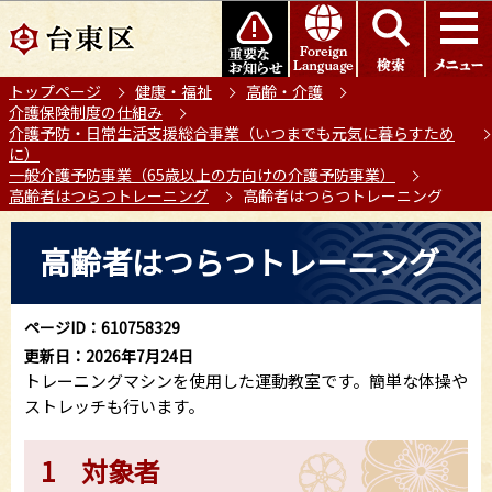
こ
このページの本文へ移動
の
ペ
トップページ
健康・福祉
高齢・介護
ー
介護保険制度の仕組み
ジ
介護予防・日常生活支援総合事業（いつまでも元気に暮らすため
の
に）
一般介護予防事業（65歳以上の方向けの介護予防事業）
先
高齢者はつらつトレーニング
高齢者はつらつトレーニング
頭
で
本
高齢者はつらつトレーニング
す
文
こ
こ
ページID：610758329
か
更新日：2026年7月24日
ら
トレーニングマシンを使用した運動教室です。簡単な体操や
ストレッチも行います。
1 対象者