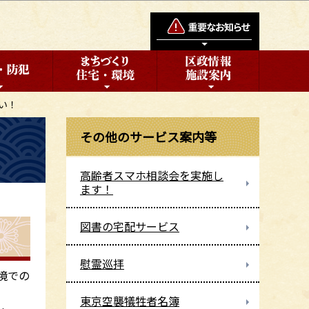
い！
その他のサービス案内等
高齢者スマホ相談会を実施し
ます！
図書の宅配サービス
慰霊巡拝
境での
東京空襲犠牲者名簿