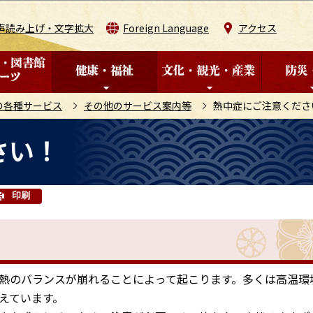
このページの本文へ移動
声読み上げ・文字拡大
Foreign Language
アクセス
の各種サービス
その他のサービス案内等
熱中症にご注意くださ
さい！
印刷
熱のバランスが崩れることによって起こります。多くは高温環
えています。