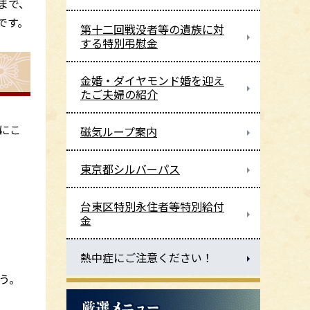
まで、
です。
第十二回戦没者等の遺族に対
する特別弔慰金
金婚・ダイヤモンド婚を迎え
たご夫婦の紹介
にこ
磁気ループ案内
東京都シルバーパス
台東区特別永住者等特別給付
金
熱中症にご注意ください！
う。