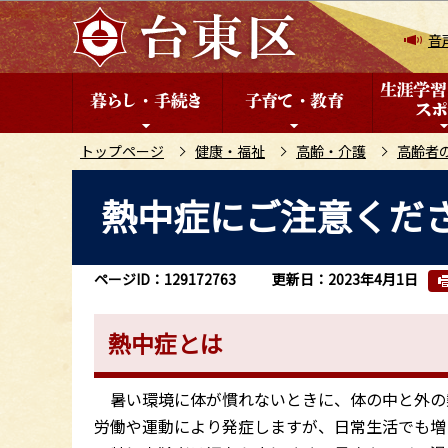
こ
の
音
ペ
ー
ジ
の
トップページ
健康・福祉
高齢・介護
高齢者
先
本
熱中症にご注意くだ
頭
文
で
こ
す
こ
ページID：129172763
更新日：2023年4月1日
か
ら
熱中症とは
暑い環境に体が慣れないときに、体の中と外の
労働や運動により発症しますが、日常生活でも増