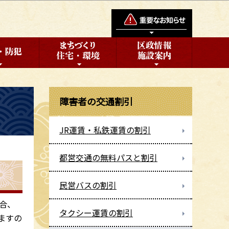
障害者の交通割引
JR運賃・私鉄運賃の割引
都営交通の無料パスと割引
民営バスの割引
合、
タクシー運賃の割引
ますの