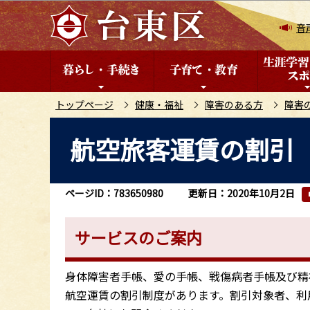
こ
の
音
ペ
ー
ジ
の
トップページ
健康・福祉
障害のある方
障害
先
本
航空旅客運賃の割引
頭
文
で
こ
す
こ
ページID：783650980
更新日：2020年10月2日
か
ら
サービスのご案内
身体障害者手帳、愛の手帳、戦傷病者手帳及び精
航空運賃の割引制度があります。割引対象者、利