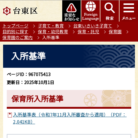
こ
このページの本文へ移動
の
ペ
トップページ
子育て・教育
台東いきいき子育て
ー
目的別に探す
保育・幼児教育
保育・託児
保育園
ジ
保育園のご案内
入所基準
の
本
先
入所基準
文
頭
こ
で
こ
す
ページID：967075413
か
更新日：2025年10月1日
ら
保育所入所基準
入所基準表（令和7年11月入所審査から適用）（PDF：
2,041KB）