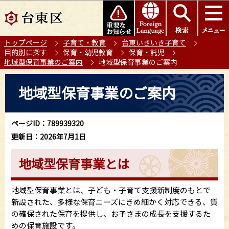
こ
このページの本文へ移動
の
ペ
トップページ
子育て・教育
台東いきいき子育て
ー
目的別に探す
保育・幼児教育
保育・託児
ジ
地域型保育事業のご案内
地域型保育事業のご案内
の
本
先
地域型保育事業のご案内
文
頭
こ
で
こ
す
ページID：789939320
か
更新日：2026年7月1日
ら
地域型保育事業とは
地域型保育事業とは、子ども・子育て支援新制度のもとで
新設された、多様な保育ニーズにきめ細かく対応できる、質
の確保された保育を提供し、お子さまの成長を支援するた
めの保育施設です。