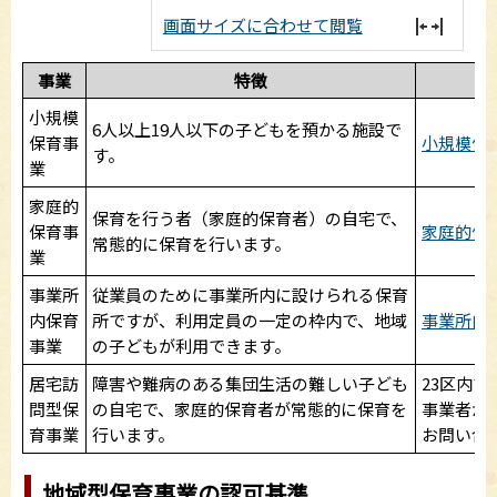
画面サイズに合わせて閲覧
事業
特徴
小規模
6人以上19人以下の子どもを預かる施設で
保育事
小規模保
す。
業
家庭的
保育を行う者（家庭的保育者）の自宅で、
保育事
家庭的保
常態的に保育を行います。
業
事業所
従業員のために事業所内に設けられる保育
内保育
所ですが、利用定員の一定の枠内で、地域
事業所内
事業
の子どもが利用できます。
居宅訪
障害や難病のある集団生活の難しい子ども
23区内
問型保
の自宅で、家庭的保育者が常態的に保育を
事業者が
育事業
行います。
お問い合
地域型保育事業の認可基準