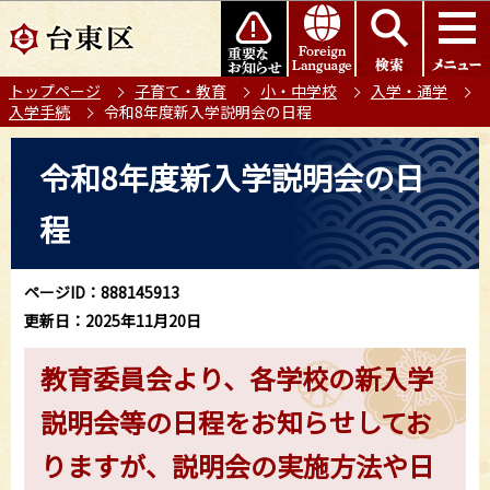
こ
このページの本文へ移動
の
ペ
トップページ
子育て・教育
小・中学校
入学・通学
ー
入学手続
令和8年度新入学説明会の日程
ジ
の
本
令和8年度新入学説明会の日
先
文
頭
こ
程
で
こ
す
か
ら
ページID：888145913
更新日：2025年11月20日
教育委員会より、各学校の新入学
説明会等の日程をお知らせしてお
りますが、説明会の実施方法や日