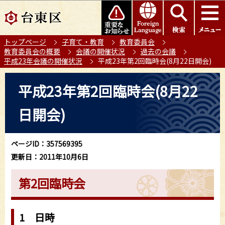
こ
このページの本文へ移動
の
ペ
トップページ
子育て・教育
教育委員会
ー
教育委員会の概要
会議の開催状況
過去の会議
ジ
平成23年会議の開催状況
平成23年第2回臨時会(8月22日開会)
の
本
先
平成23年第2回臨時会(8月22
文
頭
こ
で
日開会)
こ
す
か
ら
ページID：357569395
更新日：2011年10月6日
第2回臨時会
1 日時