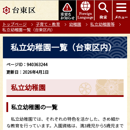
こ
このページの本文へ移動
の
ペ
トップページ
子育て・教育
幼稚園
私立幼稚園等
ー
私立幼稚園一覧（台東区内）
ジ
の
本
私立幼稚園一覧（台東区内）
先
文
頭
こ
で
こ
ページID：940363244
す
か
更新日：2026年4月1日
ら
私立幼稚園
私立幼稚園の一覧
私立幼稚園では、それぞれの特色を活かした、きめ細か
な教育を行っています。入園資格は、満3歳児から5歳児まで