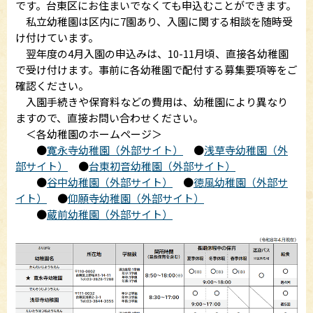
です。台東区にお住まいでなくても申込むことができます。
私立幼稚園は区内に7園あり、入園に関する相談を随時受
け付けています。
翌年度の4月入園の申込みは、10-11月頃、直接各幼稚園
で受け付けます。事前に各幼稚園で配付する募集要項等をご
確認ください。
入園手続きや保育料などの費用は、幼稚園により異なり
ますので、直接お問い合わせください。
＜各幼稚園のホームページ＞
●
寛永寺幼稚園（外部サイト）
●
浅草寺幼稚園（外
部サイト）
●
台東初音幼稚園（外部サイト）
●
谷中幼稚園（外部サイト）
●
徳風幼稚園（外部サ
イト）
●
仰願寺幼稚園（外部サイト）
●
蔵前幼稚園（外部サイト）