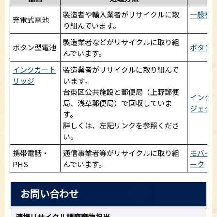
製造者や輸入業者がリサイクルに取
一般社団
充電式電池
り組んでいます。
製造業者などがリサイクルに取り組
ボタン型電池
ボタン
んでいます。
インクカート
製造業者がリサイクルに取り組んで
リッジ
います。
台東区公共施設と郵便局（上野郵便
インク
局、浅草郵便局）で回収していま
ジェク
す。
詳しくは、左記リンクを参照くださ
い。
携帯電話・
通信事業者等がリサイクルに取り組
モバイ
PHS
んでいます。
ーク
お問い合わせ
清掃リサイクル課廃棄物担当