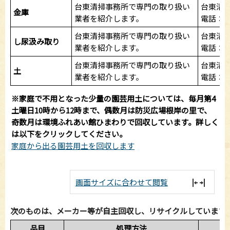
台東清掃事務所で専門の取り扱い
台東清
金庫
業者を紹介します。
電話：03-
台東清掃事務所で専門の取り扱い
台東清
し尿汲み取り
業者を紹介します。
電話：03-
台東清掃事務所で専門の取り扱い
台東清
土
業者を紹介します。
電話：03-
※家庭で不用となった少量の園芸用土については、毎月第4
土曜日10時から12時まで、偶数月は防災広場根岸の里で、
奇数月は環境ふれあい館ひまわりで回収しています。詳しく
は以下をクリックしてください。
家庭から出る園芸用土を回収します
画面サイズに合わせて閲覧
次のものは、メーカー等が自主回収し、リサイクルしています
品目
処理方法