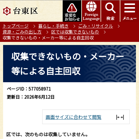
こ
このページの本文へ移動
の
ペ
トップページ
暮らし・手続き
ごみ・リサイクル
ー
資源・ごみの出し方
区では収集できないもの
ジ
収集できないもの・メーカー等による自主回収
の
本
先
収集できないもの・メーカー
文
頭
こ
で
等による自主回収
こ
す
か
ら
ページID：577058971
更新日：2026年6月12日
画面サイズに合わせて閲覧
区では、次のものは収集していません。