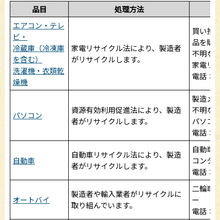
品目
処理方法
エアコン・テレ
買い換
ビ・
品を購
冷蔵庫（冷凍庫
家電リサイクル法により、製造者
不明な
を含む）
がリサイクルします。
家電リ
洗濯機・衣類乾
電話：057
燥機
製造メ
資源有効利用促進法により、製造
不明な
パソコン
者がリサイクルします。
パソコン
電話：03-
自動車
自動車リサイクル法により、製造
自動車
コンタ
者がリサイクルします。
電話：050
二輪車
製造者や輸入業者がリサイクルに
オートバイ
ー
取り組んでいます。
電話：050