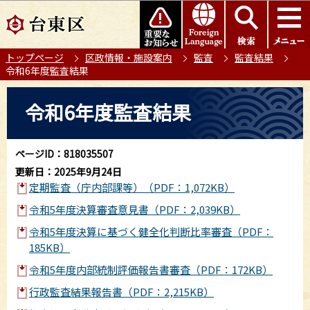
こ
このページの本文へ移動
の
ペ
トップページ
区政情報・施設案内
監査
監査結果
ー
令和6年度監査結果
ジ
の
本
令和6年度監査結果
先
文
頭
こ
で
こ
ページID：818035507
す
か
更新日：2025年9月24日
ら
定期監査（庁内部課等）（PDF：1,072KB）
令和5年度決算審査意見書（PDF：2,039KB）
令和5年度決算に基づく健全化判断比率審査（PDF：
185KB）
令和5年度内部統制評価報告書審査（PDF：172KB）
行政監査結果報告書（PDF：2,215KB）