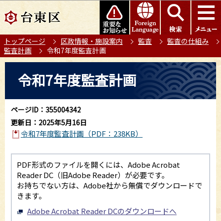
こ
このページの本文へ移動
の
ペ
トップページ
区政情報・施設案内
監査
監査の仕組み
ー
監査計画
令和7年度監査計画
ジ
の
本
令和7年度監査計画
先
文
頭
こ
で
こ
ページID：355004342
す
か
更新日：2025年5月16日
ら
令和7年度監査計画（PDF：238KB）
PDF形式のファイルを開くには、Adobe Acrobat
Reader DC（旧Adobe Reader）が必要です。
お持ちでない方は、Adobe社から無償でダウンロードで
きます。
Adobe Acrobat Reader DCのダウンロードへ