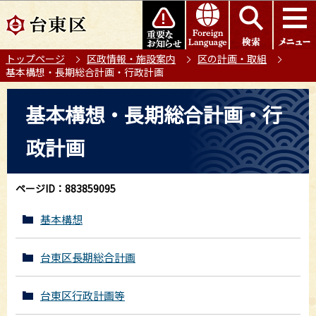
こ
このページの本文へ移動
の
ペ
トップページ
区政情報・施設案内
区の計画・取組
ー
基本構想・長期総合計画・行政計画
ジ
の
本
基本構想・長期総合計画・行
先
文
頭
こ
政計画
で
こ
す
か
ら
ページID：883859095
基本構想
台東区長期総合計画
台東区行政計画等