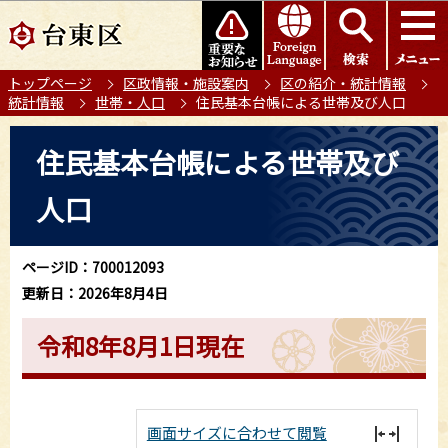
こ
このページの本文へ移動
の
ペ
トップページ
区政情報・施設案内
区の紹介・統計情報
ー
統計情報
世帯・人口
住民基本台帳による世帯及び人口
ジ
の
本
住民基本台帳による世帯及び
先
文
頭
こ
人口
で
こ
す
か
ら
ページID：700012093
更新日：2026年8月4日
令和8年8月1日現在
画面サイズに合わせて閲覧