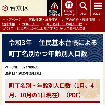
こ
このページの本文へ移動
の
ペ
トップページ
区政情報・施設案内
区の紹介・統計情報
ー
統計情報
世帯・人口
町丁名別・年齢別人口数
ジ
令和3年 住民基本台帳による町丁名別かつ年齢別人口数
の
本
先
令和3年 住民基本台帳による
文
頭
こ
で
町丁名別かつ年齢別人口数
こ
す
か
ら
ページID：327789635
更新日：2025年2月13日
町丁名別・年齢別人口数（1月、4
月、10月の1日現在）（PDF）