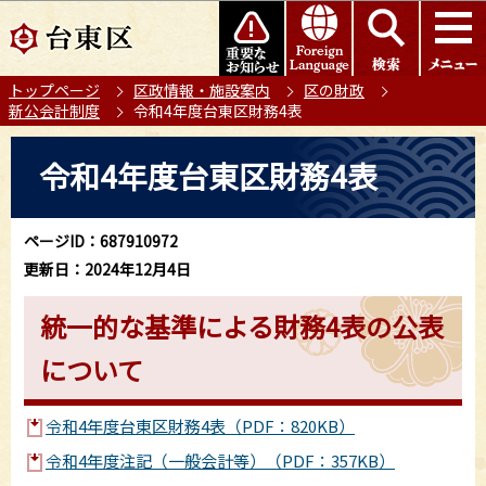
こ
このページの本文へ移動
の
ペ
トップページ
区政情報・施設案内
区の財政
ー
新公会計制度
令和4年度台東区財務4表
ジ
の
本
令和4年度台東区財務4表
先
文
頭
こ
で
こ
ページID：687910972
す
か
更新日：2024年12月4日
ら
統一的な基準による財務4表の公表
について
令和4年度台東区財務4表（PDF：820KB）
令和4年度注記（一般会計等）（PDF：357KB）