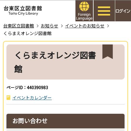
こ
このページの本文へ移動
の
ペ
ー
台東区立図書館
お知らせ
イベントのお知らせ
ジ
くらまえオレンジ図書館
の
本
先
文
くらまえオレンジ図書
頭
こ
で
こ
館
す
か
ら
ページID：440390983
イベントカレンダー
お問い合わせ