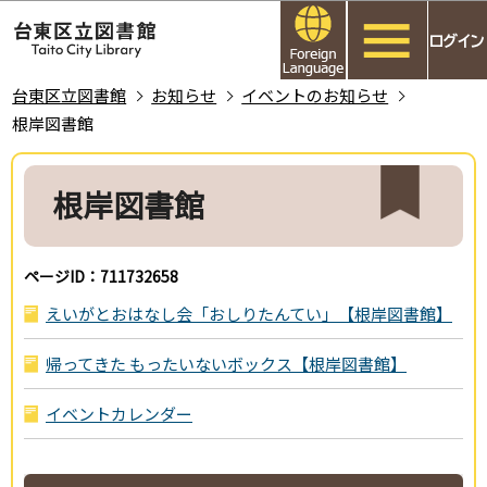
こ
このページの本文へ移動
の
ペ
ー
台東区立図書館
お知らせ
イベントのお知らせ
ジ
根岸図書館
の
本
先
文
根岸図書館
頭
こ
で
こ
す
か
ページID：711732658
ら
えいがとおはなし会「おしりたんてい」【根岸図書館】
帰ってきた もったいないボックス【根岸図書館】
イベントカレンダー