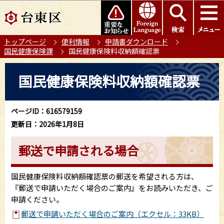
こ
このページの本文へ移動
の
ペ
トップページ
便利情報
申請書ダウンロード
ー
国民健康保険課
国民健康保険料収納額確認票
ジ
の
本
国民健康保険料収納額確認票
先
文
頭
こ
で
こ
ページID：616579159
す
か
更新日：2026年1月8日
ら
郵送で申請される場合
国民健康保険料収納額確認票の郵送を希望される方は、
『郵送で申請いただく場合のご案内』をお読みいただき、ご
申請ください。
郵送で申請いただく場合のご案内（エクセル：33KB）