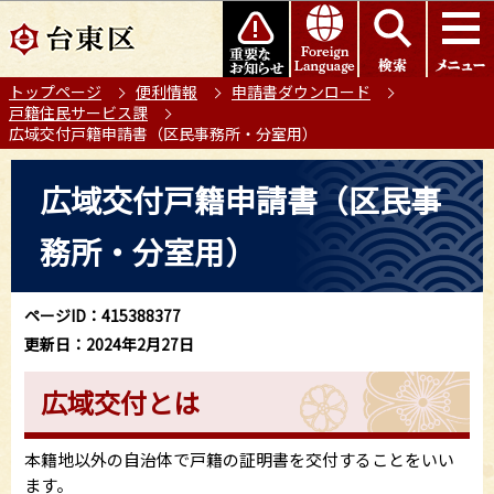
こ
このページの本文へ移動
の
ペ
トップページ
便利情報
申請書ダウンロード
ー
戸籍住民サービス課
ジ
広域交付戸籍申請書（区民事務所・分室用）
の
本
先
広域交付戸籍申請書（区民事
文
頭
こ
で
務所・分室用）
こ
す
か
ら
ページID：415388377
更新日：2024年2月27日
広域交付とは
本籍地以外の自治体で戸籍の証明書を交付することをいい
ます。