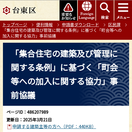
こ
このページの本文へ移動
の
ペ
トップページ
便利情報
申請書ダウンロード
区民課
ー
「集合住宅の建築及び管理に関する条例」に基づく「町会等への
ジ
加入に関する協力」事前協議
の
本
先
「集合住宅の建築及び管理に
文
頭
こ
で
関する条例」に基づく「町会
こ
す
か
等への加入に関する協力」事
ら
前協議
ページID：486207989
更新日：2025年3月21日
申請する建築主等の方へ（PDF：440KB）