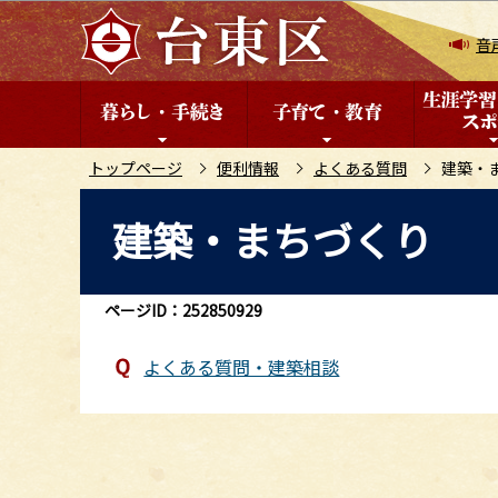
こ
の
音
ペ
ー
ジ
の
トップページ
便利情報
よくある質問
建築・
先
本
建築・まちづくり
頭
文
で
こ
す
こ
ページID：252850929
か
ら
よくある質問・建築相談