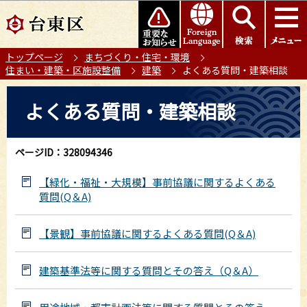
こ
このページの本文へ移動
の
ペ
トップページ
まちづくり・住宅・環境
ー
住まい・建築・区施設整備
建築
よくある質問・建築相談
ジ
の
本
よくある質問・建築相談
先
文
頭
こ
で
こ
ページID：328094346
す
か
ら
【緑化・福祉・大規模】事前協議に関するよくある
質問(Q＆A)
【景観】事前協議に関するよくある質問(Q＆A)
建築基準法等に関する質問とその答え（Q＆A）