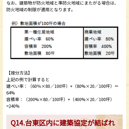
なお、建築物が防火地域と準防火地域にまたがる場合は、
防火地域の制限が適用となります。
【按分方法】
上記の例で計算すると
建ぺい率：（60％×80／100坪）+（80%×20／100坪）＝
64%
容積率：（200%×80／100坪）+（400%×20／100坪）
=240%
Q14.台東区内に建築協定が結ばれ