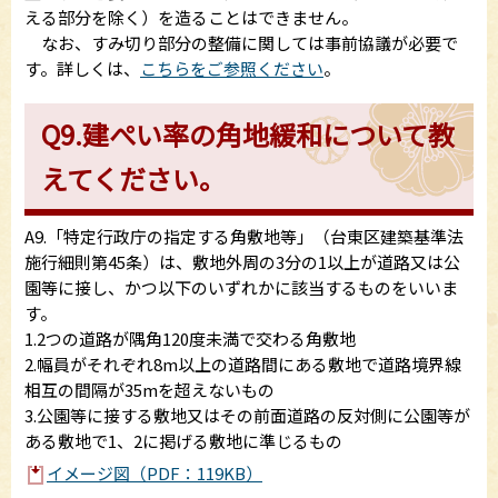
える部分を除く）を造ることはできません。
なお、すみ切り部分の整備に関しては事前協議が必要で
す。詳しくは、
こちらをご参照ください
。
Q9.建ぺい率の角地緩和について教
えてください。
A9.「特定行政庁の指定する角敷地等」（台東区建築基準法
施行細則第45条）は、敷地外周の3分の1以上が道路又は公
園等に接し、かつ以下のいずれかに該当するものをいいま
す。
1.2つの道路が隅角120度未満で交わる角敷地
2.幅員がそれぞれ8m以上の道路間にある敷地で道路境界線
相互の間隔が35mを超えないもの
3.公園等に接する敷地又はその前面道路の反対側に公園等が
ある敷地で1、2に掲げる敷地に準じるもの
イメージ図（PDF：119KB）