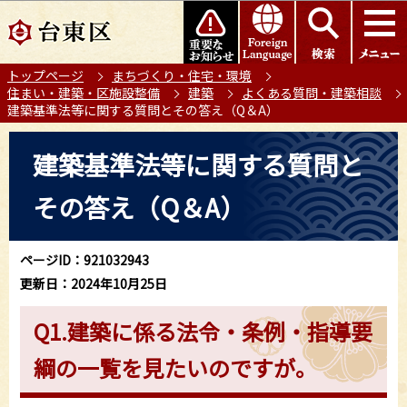
こ
このページの本文へ移動
の
ペ
トップページ
まちづくり・住宅・環境
ー
住まい・建築・区施設整備
建築
よくある質問・建築相談
ジ
建築基準法等に関する質問とその答え（Q＆A）
の
本
先
建築基準法等に関する質問と
文
頭
こ
で
その答え（Q＆A）
こ
す
か
ら
ページID：921032943
更新日：2024年10月25日
Q1.建築に係る法令・条例・指導要
綱の一覧を見たいのですが。