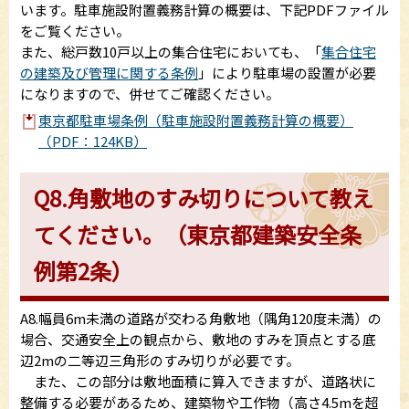
います。駐車施設附置義務計算の概要は、下記PDFファイル
をご覧ください。
また、総戸数10戸以上の集合住宅においても、「
集合住宅
の建築及び管理に関する条例
」により駐車場の設置が必要
になりますので、併せてご確認ください。
東京都駐車場条例（駐車施設附置義務計算の概要）
（PDF：124KB）
Q8.角敷地のすみ切りについて教え
てください。（東京都建築安全条
例第2条）
A8.幅員6m未満の道路が交わる角敷地（隅角120度未満）の
場合、交通安全上の観点から、敷地のすみを頂点とする底
辺2mの二等辺三角形のすみ切りが必要です。
また、この部分は敷地面積に算入できますが、道路状に
整備する必要があるため、建築物や工作物（高さ4.5mを超