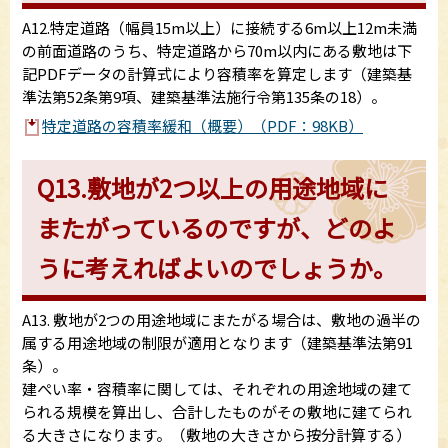
A12.特定道路（幅員15m以上）に接続する6m以上12m未満
の前面道路のうち、特定道路から70m以内にある敷地は下
記PDFデータの計算式により容積率を算定します（建築基
準法第52条第9項、建築基準法施行令第135条の18）。
特定道路の容積率緩和（概要）（PDF：98KB）
Q13.敷地が2つ以上の用途地域に
またがっているのですが、どのよ
うに考えればよいのでしょうか。
A13. 敷地が2つの用途地域にまたがる場合は、敷地の過半の
属する用途地域の制限が適用となります（建築基準法第91
条）。
建ぺい率・容積率に関しては、それぞれの用途地域の建て
られる規模を算出し、合計したものがその敷地に建てられ
る大きさになります。（敷地の大きさから按分計算する）