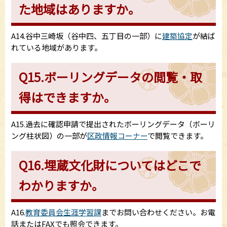
た地域はありますか。
A14.谷中三崎坂（谷中四、五丁目の一部）に
建築協定
が結ば
れている地域があります。
Q15.ボーリングデータの閲覧・取
得はできますか。
A15.過去に確認申請で提出されたボーリングデータ（ボーリ
ング柱状図）の一部が
区政情報コーナー
で閲覧できます。
Q16.埋蔵文化財についてはどこで
わかりますか。
A16.
教育委員会生涯学習課
までお問い合わせください。お電
話またはFAXでも照会できます。