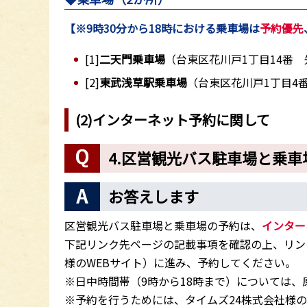
【※9時30分から18時における乗車場は
予約優先
[1]
二天門乗車場
（台東区花川戸1丁目14番 
[2]
東武浅草駅乗車場
（台東区花川戸1丁目4
(2)インターネット予約に関して
4.区営観光バス駐車場と乗車
お答えします
区営観光バス駐車場と乗車場の予約は、
インター
下記リンク先ページの記載事項を確認の上、リン
様のWEBサイト）に進み、予約してください。
※日中時間帯（9時から18時まで）については、
※予約を行うためには、タイムズ24株式会社様の