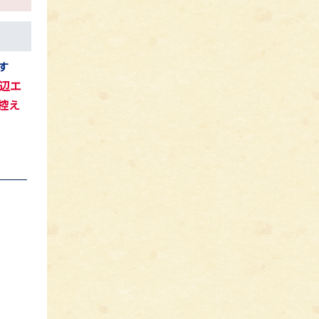
す
辺エ
控え