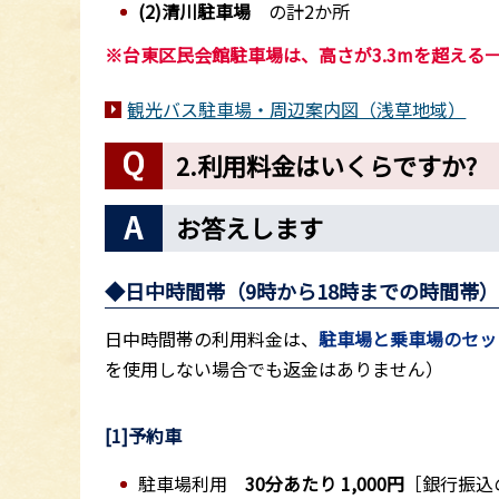
(2)清川駐車場
の計2か所
※台東区民会館駐車場は、高さが3.3mを超える
観光バス駐車場・周辺案内図（浅草地域）
2.利用料金はいくらですか?
お答えします
◆日中時間帯（9時から18時までの時間帯
日中時間帯の利用料金は、
駐車場と乗車場のセッ
を使用しない場合でも返金はありません）
[1]
予約車
駐車場利用
30分あたり 1,000円
［銀行振込