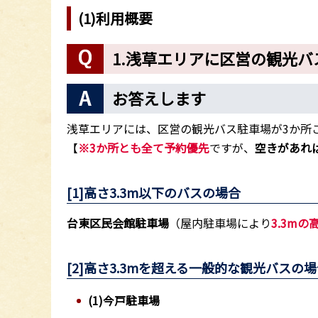
(1)利用概要
1.浅草エリアに区営の観光バ
お答えします
浅草エリアには、区営の観光バス駐車場が3か所
【
※3か所とも全て予約優先
ですが、
空きがあれ
[1]高さ3.3m以下のバスの場合
台東区民会館駐車場
（屋内駐車場により
3.3mの
[2]高さ3.3mを超える一般的な観光バスの
(1
)今戸駐車場