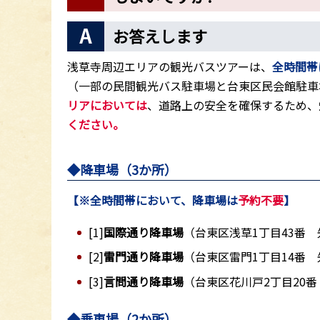
お答えします
浅草寺周辺エリアの観光バスツアーは、
全時間帯
（一部の民間観光バス駐車場と台東区民会館駐車
リアにおいては
、道路上の安全を確保するため、
ください。
◆降車場（3か所）
【※全時間帯において、降車場は
予約不要
】
[1]
国際通り降車場
（台東区浅草1丁目43番 
[2]
雷門通り降車場
（台東区雷門1丁目14番 
[3]
言問通り降車場
（台東区花川戸2丁目20
◆乗車場
（2か所）