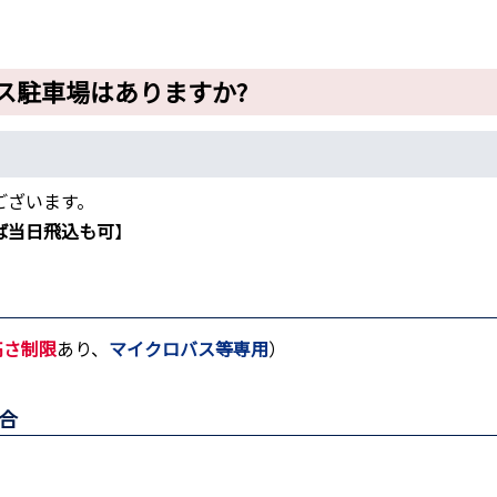
ス駐車場はありますか?
ございます。
ば当日飛込も可
】
高さ制限
あり、
マイクロバス等専用
）
場合