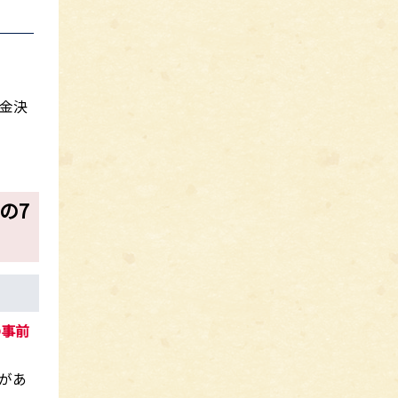
金決
の7
の事前
があ