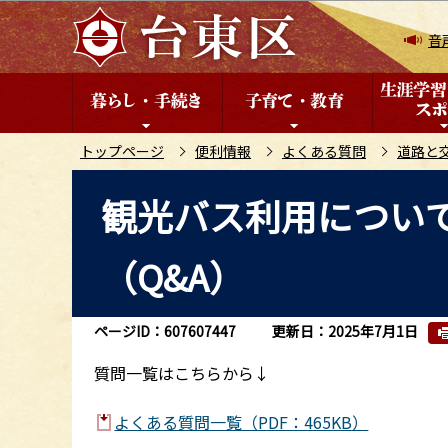
こ
の
音
ペ
ー
ジ
の
トップページ
便利情報
よくある質問
道路と
先
本
観光バス利用につい
頭
文
で
こ
す
（Q&A）
こ
か
ら
ページID：607607447
更新日：2025年7月1日
質問一覧はこちらから↓
よくある質問一覧（PDF：465KB）