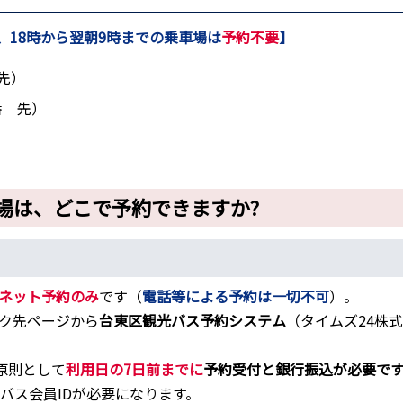
、18時から翌朝9時までの乗車場は
予約不要
】
先）
番 先）
場は、どこで予約できますか?
ネット予約のみ
です（
電話等による予約は一切不可
）。
ク先ページから
台東区観光バス予約システム
（タイムズ24株
原則として
利用日の7日前までに
予約受付と銀行振込が必要で
バス会員IDが必要になります。