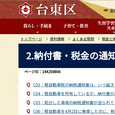
こ
の
音
ペ
ー
ジ
の
トップページ
便利情報
よくある質問
税金と
先
本
2.納付書・税金の通
頭
文
で
こ
す
こ
ページID：144258806
か
ら
C03：軽自動車税の納税通知書は、いつ届
C04：軽自動車を所有しているが、納付書
C05：処分した車両の納税通知書が送られ
C06：軽自動車を4月2日に廃車したのに、