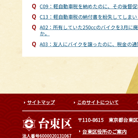
C09：軽自動車税を納めたのに、その後督
C13：軽自動車税の納付書を紛失してしま
A02：所有していた250ccのバイクを3
か。
A03：友人にバイクを譲ったのに、税金の
サイトマップ
このサイトについて
〒110-8615
東京都台東区
台東区役所のご案内
法人番号6000020131067