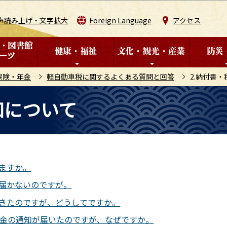
このページの本文へ移動
声読み上げ・文字拡大
Foreign Language
アクセス
保険・年金
軽自動車税に関するよくある質問と回答
2.納付書
知について
きますか。
が届かないのですが。
てきたのですが、どうしてですか。
税金の通知が届いたのですが、なぜですか。