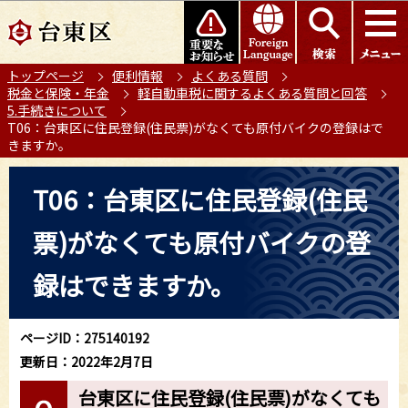
こ
このページの本文へ移動
の
ペ
トップページ
便利情報
よくある質問
ー
税金と保険・年金
軽自動車税に関するよくある質問と回答
ジ
5.手続きについて
の
T06：台東区に住民登録(住民票)がなくても原付バイクの登録はで
きますか。
先
頭
本
T06：台東区に住民登録(住民
で
文
す
こ
票)がなくても原付バイクの登
こ
か
録はできますか。
ら
ページID：275140192
更新日：2022年2月7日
台東区に住民登録(住民票)がなくても