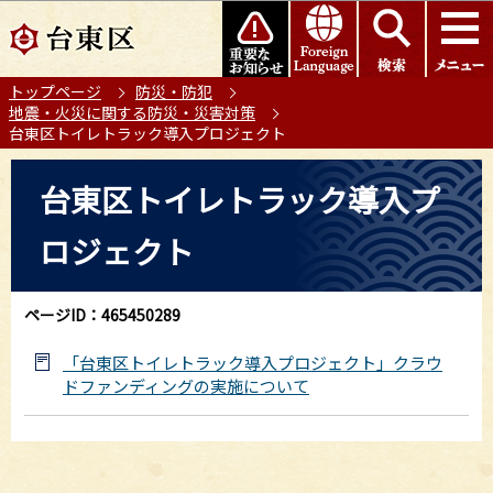
こ
このページの本文へ移動
の
ペ
トップページ
防災・防犯
ー
地震・火災に関する防災・災害対策
ジ
台東区トイレトラック導入プロジェクト
の
本
先
台東区トイレトラック導入プ
文
頭
こ
で
ロジェクト
こ
す
か
ら
ページID：465450289
「台東区トイレトラック導入プロジェクト」クラウ
ドファンディングの実施について