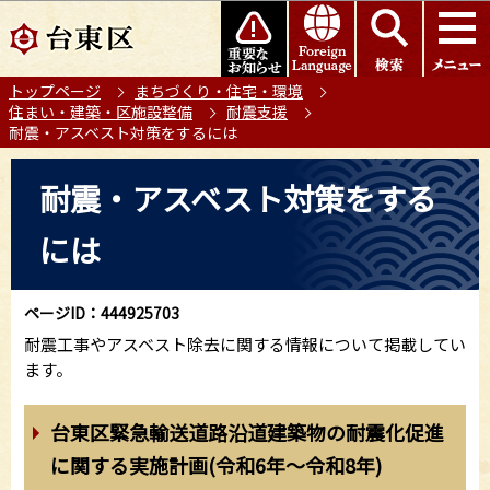
こ
このページの本文へ移動
の
ペ
トップページ
まちづくり・住宅・環境
ー
住まい・建築・区施設整備
耐震支援
ジ
耐震・アスベスト対策をするには
の
本
先
耐震・アスベスト対策をする
文
頭
こ
で
には
こ
す
か
ら
ページID：444925703
耐震工事やアスベスト除去に関する情報について掲載してい
ます。
台東区緊急輸送道路沿道建築物の耐震化促進
に関する実施計画(令和6年～令和8年)