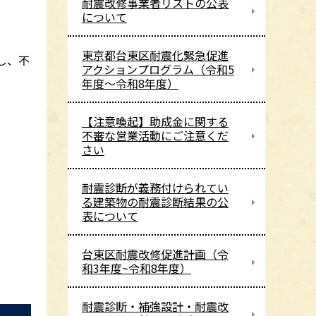
耐震改修事業者リストの公表
について
東京都台東区耐震化緊急促進
し、不
アクションプログラム（令和5
年度～令和8年度）
【注意喚起】助成金に関する
不審な営業活動にご注意くだ
さい
耐震診断が義務付けられてい
る建築物の耐震診断結果の公
表について
台東区耐震改修促進計画（令
和3年度~令和8年度）
耐震診断・補強設計・耐震改