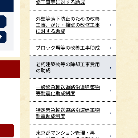
修工事等に対する助成
外壁等落下防止のための改善
工事、がけ・擁壁の改修工事
に対する助成
せ
ブロック塀等の改善工事助成
老朽建築物等の除却工事費用
の助成
一般緊急輸送道路沿道建築物
等耐震化助成制度
特定緊急輸送道路沿道建築物
耐震助成制度
東京都マンション管理・再