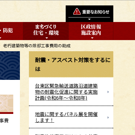
老朽建築物等の除却工事費用の助成
耐震・アスベスト対策をするに
は
台東区緊急輸送道路沿道建築
物の耐震化促進に関する実施
計画(令和6年～令和8年)
地震に関するパネル展を開催
します！
事費