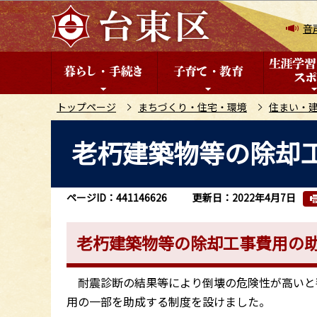
こ
の
音
ペ
ー
ジ
の
トップページ
まちづくり・住宅・環境
住まい・
先
本
老朽建築物等の除却
頭
文
で
こ
す
こ
ページID：441146626
更新日：2022年4月7日
か
ら
老朽建築物等の除却工事費用の
耐震診断の結果等により倒壊の危険性が高いと
用の一部を助成する制度を設けました。