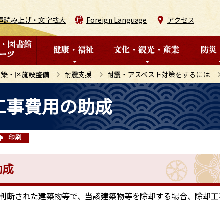
このページの本文へ移動
声読み上げ・文字拡大
Foreign Language
アクセス
建築・区施設整備
耐震支援
耐震・アスベスト対策をするには
工事費用の助成
印刷
助成
判断された建築物等で、当該建築物等を除却する場合、除却工