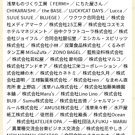
浅草ものづくり工房（ FERMI+ ／ にちた屋さん ／
CHIKARAISHI ／ the BASE. ／ LUCKYCAT DAYS ／ Lucca ／
SUUE SUUE ／ BLUEGE ） ／ ワクワク合同会社 ／ 株式会
社メディアマーク ／ 株式会社2.5工房 ／ 株式会社コスモス
ホテルマネジメント ／ 谷中クラフトコーラ株式会社 ／ 株式
会社ジョイフル ／ 合同会社銀伝堂 ／ エシカル・スピリッツ
株式会社 ／ 株式会社小林 ／ 双葉食品株式会社 ／ くるみボ
タン工房 MiSuZuYa ／ ZONO BAGEL ／ 藍熊染料株式会社
／ 株式会社若松屋 ／ 株式会社 節句田 ／ 株式会社マルコ ／
株式会社アンドオア ／ 株式会社三栄コーポレーション ／ 株
式会社縁の木 ／ 株式会社カネトミ ／ 株式会社久月 ／ 株式
会社道明 ／ 王様製菓株式会社 ／ 株式会社ren ／ なまめん直
売所 麦 上野店 ／ 浅草ハム株式会社 ／ 株式会社加藤美蜂園
本舗 ／ 株式会社Maru's ／ 株式会社Lino Lino ／ 株式会社
BUB ／ Sumu株式会社 ／ 株式会社吉徳 ／ シャルマン・フ
ルール株式会社 ／ AMUSE株式会社 ／ 浅草来々軒 ／ 水戸屋
紙工株式会社 ／ 徒然苔 ／ 株式会社箱長 ／ 株式会社Ocean
／ 株式会社ATELIER OPA ／ 一般社団法人FUKU・WARAI
／ 異業種交流会台東ビジネス交流会 ／ 株式会社花やしき ／