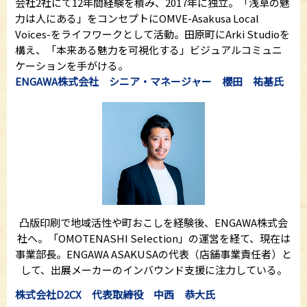
会社2社にて12年間経験を積み、2017年に独立。「浅草の魅
力は人にある」をコンセプトにOMVE-Asakusa Local
Voices-をライフワークとして活動。田原町にArki Studioを
構え、「本来ある魅力を可視化する」ビジュアルコミュニ
ケーションを手がける。
ENGAWA株式会社 シニア・マネージャー 櫻田 祐基氏
凸版印刷で地域活性や町おこしを経験後、ENGAWA株式会
社へ。「OMOTENASHI Selection」の運営を経て、現在は
事業部長。ENGAWA ASAKUSAの代表（店舗事業責任者）と
して、出展メーカーのインバウンド支援に注力している。
株式会社D2CX 代表取締役 中西 恭大氏