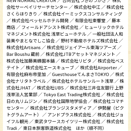
NEW NORMAL CREATOR ／ 合同会社つきのつかさ ／ 株式
会社サーベイリサーチセンター ／ 株式会社中江 ／ 株式会社
さくらほりきり ／ 株式会社イーミックスコンサルティング
／ 株式会社ベッセルホテル開発 ／ 有限会社東響堂 ／ 藤本
商店 ／ フィールドアシスト株式会社 ／ ヒューリックホテル
マネジメント株式会社 浅草ビューホテル ／ 一般社団法人和
装美やまとなでしこ協会 ／ 野村不動産ホテルズ株式会社 ／
株式会社Artisans ／ 株式会社ジェイアール東海ツアーズ ／
Bar Boushu 蔵前 ／ 株式会社JTBアセットマネジメント ／
株式会社加藤美蜂園本舗 ／ 株式会社リビタ ／ 株式会社ベス
テイト ／ 株式会社エースキューブ ／ 株式会社Airporter ／
有限会社麻布帝里加 ／ GuesthouseてんまさTOKYO ／ 株式
会社ナリタトラベル ／ 株式会社ホテルサンルート浅草 ／ 株
式会社JHAT ／ 株式会社UBS ／ 株式会社三井住友銀行 上野
浅草法人営業部 ／ Tokyo East Trading株式会社 ／ 株式会社
日の丸リムジン ／ 株式会社国際地学協会 ／ 株式会社コマチ
センター ／ 株式会社ブランジスタメディア ／ 伊勢屋（ピク
トグラムアート） ／ アンドプラス株式会社 ／ 株式会社ジョ
イフル観光 ／ 東武タワースカイツリー株式会社 ／ 株式会社
Tradi ／ 東日本旅客鉄道株式会社 ほか（順不同）