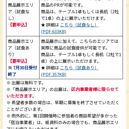
商品展示エリ
商品のPRが可能です。
ア（試食な
商品は、テーブル1卓もしくは長机（2社
し）
で1卓）の上に展示いただけます。
【要申込】
★ 詳細は
こちら（試食なし）
(PDF:633KB)
商品展示エリ
商品展示に加えて、こちらのエリアでは
ア（試食あ
実際に商品の試食提供が可能です。
り）
商品は、テーブル1卓もしく長机（2社で1
【要申込】
卓）の上に展示いただけます。
※ 7月30日受付
★ 詳細は
こちら（試食あり）
終了
(PDF:357KB)
※ 出展は無料です。
※「商品展示エリア」の出展は、
区内事業者様に限らせて
いただきます
。
※ 希望者多数の場合は、早期に募集を終了させていただく
ことがございます。
※ 例外的に、第1回開催時に参加者の商談希望が多かった
「宿泊事業者」は、紙資料のみの場合でも、商品展示エリ
アにお申込みいただけます。