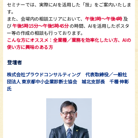
セミナーでは、実際にAIを活用した「技」をご案内いたしま
す。
また、会場内の相談エリアにおいて、
午後3時～午後4時
及
び
午後5時15分～午後5時45分
の時間、AIを活用したポスタ
ー等の作成の相談も行っております。
こんな方にオススメ：全業種／業務を効率化したい方、AIの
使い方に興味のある方
登壇者
株式会社プラウドコンサルティング 代表取締役／一般社
団法人 東京都中小企業診断士協会 城北支部長 千種 伸彰
氏