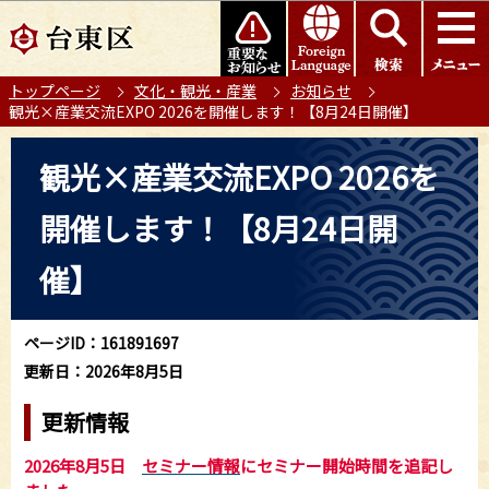
こ
このページの本文へ移動
の
ペ
トップページ
文化・観光・産業
お知らせ
ー
観光×産業交流EXPO 2026を開催します！【8月24日開催】
ジ
の
本
観光×産業交流EXPO 2026を
先
文
頭
こ
開催します！【8月24日開
で
こ
す
か
催】
ら
ページID：161891697
更新日：2026年8月5日
更新情報
2026年8月5日
セミナー情報
にセミナー開始時間を追記し