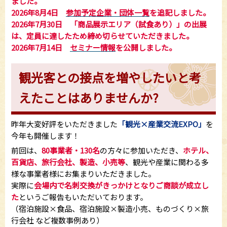
ました。
2026年8月4日
参加予定企業・団体一覧
を追記しました。
2026年7月30日 「商品展示エリア（試食あり）」の出展
は、定員に達したため締め切らせていただきました。
2026年7月14
日
セミナー情報
を公開しました。
観光客との接点を増やしたいと考
えたことはありませんか?
昨年大変好評をいただきました
「観光×産業交流EXPO」
を
今年も開催します！
前回は、
80事業者・130名
の方々に参加いただき、
ホテル、
百貨店、旅行会社、製造、小売等
、観光や産業に関わる多
様な事業者様にお集まりいただきました。
実際に
会場内で名刺交換がきっかけとなりご商談が成立し
た
というご報告もいただいております。
（宿泊施設×食品、宿泊施設×製造小売、ものづくり×旅
行会社 など複数事例あり）