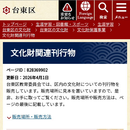
こ
このページの本文へ移動
の
ペ
トップページ
生涯学習・図書館・スポーツ
生涯学習
ー
台東区の文化財
台東区の文化財
文化財保護事業
ジ
文化財関連刊行物
の
本
先
文化財関連刊行物
文
頭
こ
で
こ
す
ページID：828369902
か
更新日：2026年4月1日
ら
台東区教育委員会では、区内の文化財についての刊行物を
販売しています。販売場所に見本を置いていますので、是
非、お手に取ってご覧ください。販売場所や販売方法は、ペ
ージの最後に記載しています。
販売場所・販売方法