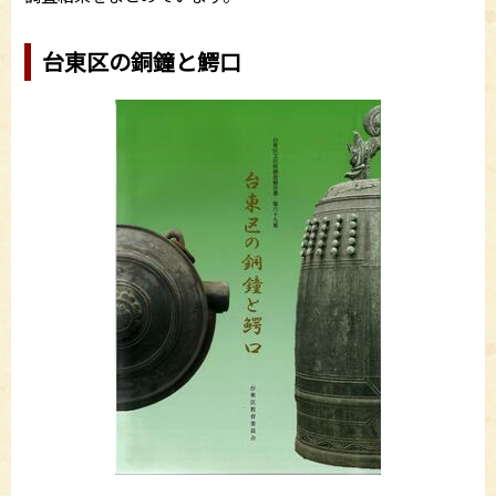
台東区の銅鐘と鰐口