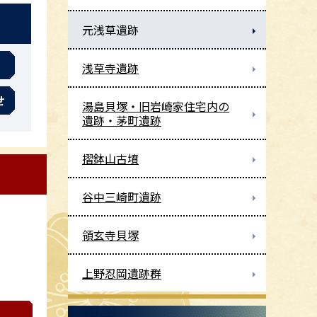
元浅草遺跡
浅草寺遺跡
せ
湯島貝塚・旧岩崎家住宅内の
遺跡・茅町遺跡
摺鉢山古墳
谷中三崎町遺跡
領玄寺貝塚
上野忍岡遺跡群