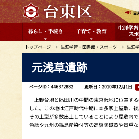
こ
の
音
ペ
ー
ジ
の
トップページ
生涯学習・図書館・スポーツ
生涯
先
本
元浅草遺跡
頭
文
で
こ
す
こ
ページID：446372882
更新日：2010年12月1日
か
ら
上野台地と隅田川の中間の東京低地に位置する
した。この地は江戸時代中期に本多家上屋敷、後
その土型が多数出土していることにより屋敷内で
色絵や九州の鍋島産染付等の高級陶磁器や貴重な