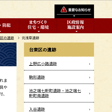
区の遺跡
元浅草遺跡
台東区の遺跡
上野広小路遺跡
駒形遺跡
れま
具や
池之端七軒町遺跡・池之端七
付、
軒町南遺跡
入谷遺跡