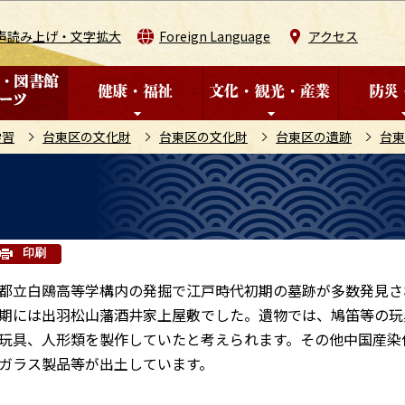
このページの本文へ移動
声読み上げ・文字拡大
Foreign Language
アクセス
学習
台東区の文化財
台東区の文化財
台東区の遺跡
台東
印刷
都立白鴎高等学構内の発掘で江戸時代初期の墓跡が多数発見さ
期には出羽松山藩酒井家上屋敷でした。遺物では、鳩笛等の玩
玩具、人形類を製作していたと考えられます。その他中国産染
ガラス製品等が出土しています。