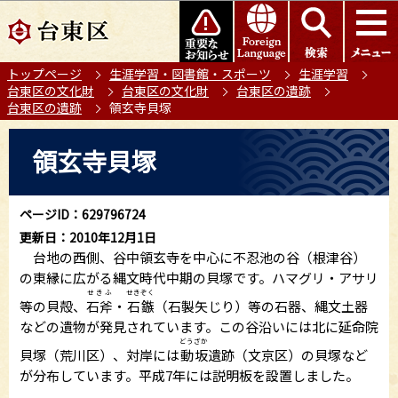
こ
このページの本文へ移動
の
ペ
トップページ
生涯学習・図書館・スポーツ
生涯学習
ー
台東区の文化財
台東区の文化財
台東区の遺跡
ジ
台東区の遺跡
領玄寺貝塚
の
本
先
領玄寺貝塚
文
頭
こ
で
こ
す
ページID：629796724
か
更新日：2010年12月1日
ら
台地の西側、谷中領玄寺を中心に不忍池の谷（根津谷）
の東縁に広がる縄文時代中期の貝塚です。ハマグリ・アサリ
せきふ
せきぞく
等の貝殻、
石斧
・
石鏃
（石製矢じり）等の石器、縄文土器
などの遺物が発見されています。この谷沿いには北に延命院
どうざか
貝塚（荒川区）、対岸には
動坂
遺跡（文京区）の貝塚など
が分布しています。平成7年には説明板を設置しました。