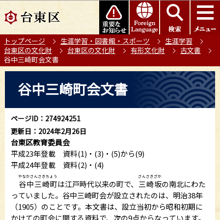
こ
このページの本文へ移動
の
ペ
トップページ
生涯学習・図書館・スポーツ
生涯学習
ー
台東区の文化財
台東区の文化財
有形文化財
古文書
ジ
谷中三崎町会文書
の
本
先
谷中三崎町会文書
文
頭
こ
で
こ
す
ページID：274924251
か
更新日：2024年2月26日
ら
台東区教育委員会
平成23年登載 資料(1)・(3)・(5)から(9)
平成24年登載 資料(2)・(4)
やなかさんさきちょう
さんさきざか
谷中三崎町
は江戸時代以来の町で、
三崎坂
の南北にわた
っていました。谷中三崎町会が設立されたのは、明治38年
（1905）のことです。本文書は、設立当初から昭和初期に
かけての町会に関する資料で、次の9点からなっています。