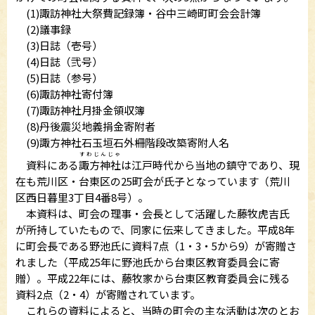
(1)諏訪神社大祭費記録簿・谷中三崎町町会会計簿
(2)議事録
(3)日誌（壱号）
(4)日誌（弐号）
(5)日誌（参号）
(6)諏訪神社寄付簿
(7)諏訪神社月掛金領収簿
(8)丹後震災地義捐金寄附者
(9)諏方神社石玉垣石外柵階段改築寄附人名
すわじんじゃ
資料にある
諏方神社
は江戸時代から当地の鎮守であり、現
在も荒川区・台東区の25町会が氏子となっています（荒川
区西日暮里3丁目4番8号）。
本資料は、町会の理事・会長として活躍した藤牧虎吉氏
が所持していたもので、同家に伝来してきました。平成8年
に町会長である野池氏に資料7点（1・3・5から9）が寄贈さ
れました（平成25年に野池氏から台東区教育委員会に寄
贈）。平成22年には、藤牧家から台東区教育委員会に残る
資料2点（2・4）が寄贈されています。
これらの資料によると、当時の町会の主な活動は次のとお