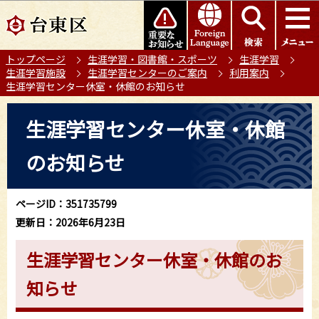
こ
このページの本文へ移動
の
ペ
トップページ
生涯学習・図書館・スポーツ
生涯学習
ー
生涯学習施設
生涯学習センターのご案内
利用案内
ジ
生涯学習センター休室・休館のお知らせ
の
本
先
生涯学習センター休室・休館
文
頭
こ
で
のお知らせ
こ
す
か
ら
ページID：351735799
更新日：2026年6月23日
生涯学習センター休室・休館のお
知らせ