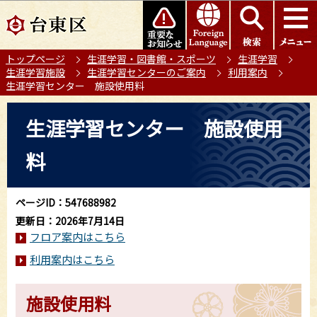
こ
このページの本文へ移動
の
ペ
トップページ
生涯学習・図書館・スポーツ
生涯学習
ー
生涯学習施設
生涯学習センターのご案内
利用案内
ジ
生涯学習センター 施設使用料
の
本
先
生涯学習センター 施設使用
文
頭
こ
で
料
こ
す
か
ら
ページID：547688982
更新日：2026年7月14日
フロア案内はこちら
利用案内はこちら
施設使用料