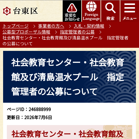
こ
このページの本文へ移動
の
ペ
トップページ
事業者の方へ
入札・契約情報
ー
公募型プロポーザル情報
指定管理者の公募
ジ
社会教育センター・社会教育館及び清島温水プール 指定管理者
の
の公募について
先
本
頭
社会教育センター・社会教育
文
で
こ
す
館及び清島温水プール 指定
こ
か
管理者の公募について
ら
ページID：246888999
更新日：2026年7月6日
社会教育センター・社会教育館及