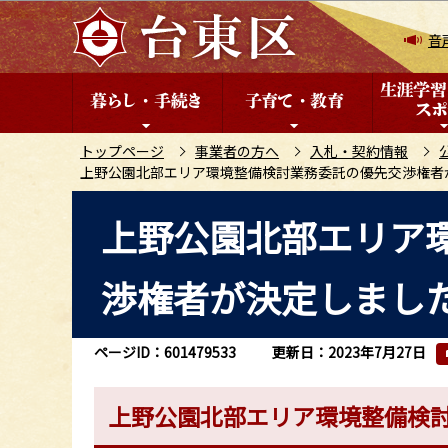
こ
の
音
ペ
ー
ジ
の
トップページ
事業者の方へ
入札・契約情報
上野公園北部エリア環境整備検討業務委託の優先交渉権者
先
頭
本
上野公園北部エリア
で
文
す
こ
渉権者が決定しまし
こ
か
ら
ページID：601479533
更新日：2023年7月27日
上野公園北部エリア環境整備検