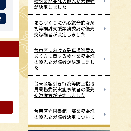
検討業務委託の優先交渉権者
が決定しました
せ
まちづくりに係る総合的な条
例等検討支援業務委託の優先
交渉権者が決定しました
台東区における駐車場附置の
あり方に関する検討業務委託
の優先交渉権者が決定しまし
た
台東区客引き行為等防止指導
員業務委託実施事業者の優先
交渉権者が決定しました
台東区立図書館一部業務委託
の優先交渉権者決定について