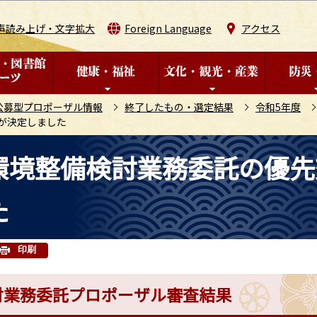
このページの本文へ移動
声読み上げ・文字拡大
Foreign Language
アクセス
公募型プロポーザル情報
終了したもの・選定結果
令和5年度
が決定しました
環境整備検討業務委託の優先
た
印刷
討業務委託プロポーザル審査結果