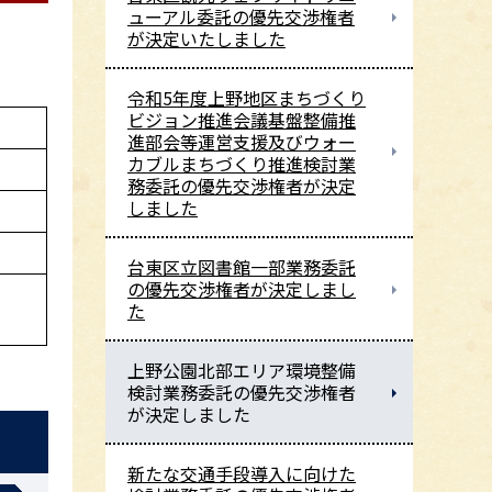
ューアル委託の優先交渉権者
が決定いたしました
令和5年度上野地区まちづくり
ビジョン推進会議基盤整備推
進部会等運営支援及びウォー
カブルまちづくり推進検討業
務委託の優先交渉権者が決定
しました
台東区立図書館一部業務委託
の優先交渉権者が決定しまし
た
上野公園北部エリア環境整備
検討業務委託の優先交渉権者
が決定しました
新たな交通手段導入に向けた