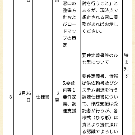
窓口の
討を行うこと」と
整備方
あるが、現時点で
針およ
想定される窓口業
びロー
務があればお示し
ドマッ
ください。
プの策
定
要件定義書等のひ
特段
な型について
ませ
別途
要件定義書、情報
す。
5.委託
提供依頼書及びシ
内容 1
ステム調達を行う
3月26
2
8
仕様書
要件定
調達仕様書につい
日
頁
義、調
て、作成支援は受
達支援
託者が行うが、各
様式（ひな形）は
貴区より提供頂け
る認識でよろしい