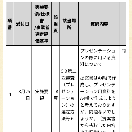
実施要
領/仕様
該
項
書
該当場
受付日
当
質問内容
番
/事業者
所
頁
選定評
価基準
プレゼンテーショ
問題
ンの際に用いる資
料について
5.3 第二
次審査
提案書はA4縦で作
（プレ
成し、プレゼンテ
3月25
実施要
8
ゼンテ
ーション用資料を
1
日
領
頁
ーショ
A4横で作成しよう
ン）の
と考えております
選定方
が、問題ないでし
法等 6
ょうか。（提案書
から抜粋した内容
のみ記載いたしま