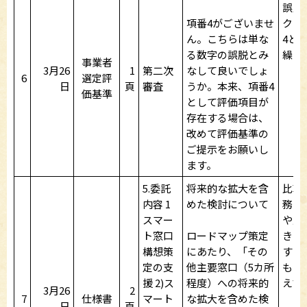
誤脱
項番4がございませ
クト
ん。こちらは単な
4と
る数字の誤脱とみ
繰り
事業者
3月26
1
第二次
なして良いでしょ
6
選定評
日
頁
審査
うか。本来、項番4
価基準
として評価項目が
存在する場合は、
改めて評価基準の
ご提示をお願いし
ます。
5.委託
将来的な拡大を含
比較
内容 1
めた検討について
務（
スマー
や戸
ト窓口
ロードマップ策定
きと
構想策
にあたり、「その
する
定の支
他主要窓口（5カ所
もの
援 2)ス
程度）への将来的
えて
3月26
2
7
仕様書
マート
な拡大を含めた検
日
頁