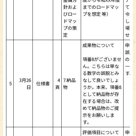
針およ
までのロードマッ
てい
びロー
プを想定 等）
令和
ドマッ
し、
プの策
場合
定
せん
成果物について
申し
誤脱
項番8がございませ
の項
ん。こちらは単な
一つ
る数字の誤脱とみ
す。
3月26
4
7.納品
なして良いでしょ
5
仕様書
日
頁
物
うか。本来、項番8
として納品物が存
在する場合は、改
めて納品物のご提
示をお願いしま
す。
評価項目について
申し