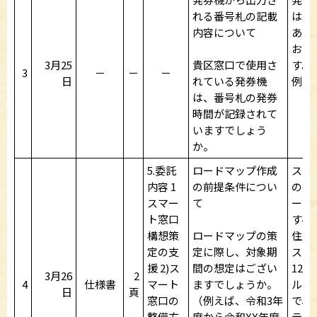
れる番号札の記載
は本
内容について
あり
おり
3月25
貴区窓口で使用さ
す。
3
－
－
－
日
れている発券機
例：20
は、番号札の発券
時間が記録されて
いますでしょう
か。
5.委託
ロードマップ作成
スマ
内容 1
の前提条件につい
の手
スマー
て
ービ
ト窓口
すべ
構想策
ロードマップの策
住所
定の支
定に際し、対象期
ステ
援 2)ス
間の想定はござい
12
3月26
2
4
仕様書
マート
ますでしょうか。
ル・
日
頁
窓口の
（例えば、令和3年
で、
整備方
度から令和XX年度
テム