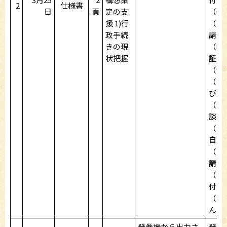
2
仕様書
日
頁
定の支
（6
援 1)行
（7
政手続
請交
きの現
（8
状把握
証番
（9
（1
び還
（1
談
（1
自動
（1
請
（1
付
（1
ん乗
発券機から出力さ
発券