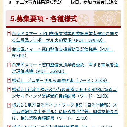
8
第二次審査結果通知発送
後日、参加事業者に連絡
5.募集要項・各種様式
台東区スマート窓口整備支援業務委託事業者選定に関す
る公募型プロポーザル実施要領（PDF：898KB）
台東区スマート窓口整備支援業務委託仕様書（PDF：
805KB）
台東区スマート窓口整備支援業務委託に関する事業者選
定評価基準（PDF：365KB）
様式1 プロポーザル参加表明書（ワード：22KB）
様式2-1 行政手続き及び行政事務に関するBPRに係るコ
ンサルティング業務受託実績調書（ワード：21KB）
様式2-2 地方自治体ネットワーク構築（自治体情報シス
テム強靭性向上モデル）に係る要件定義、調達支援また
は、構築業務実績調書（ワード：21KB）
様式3 本プロジェクト組織体制調書（ワード：21KB）