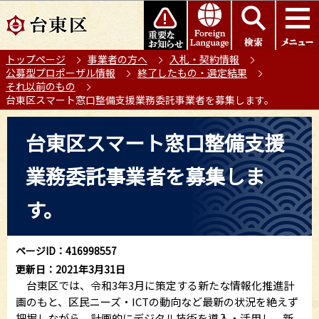
こ
このページの本文へ移動
の
ペ
トップページ
事業者の方へ
入札・契約情報
ー
公募型プロポーザル情報
終了したもの・選定結果
ジ
それ以前のもの
の
台東区スマート窓口整備支援業務委託事業者を募集します。
先
本
頭
台東区スマート窓口整備支援
文
で
こ
す
業務委託事業者を募集しま
こ
か
す。
ら
ページID：416998557
更新日：2021年3月31日
台東区では、令和3年3月に策定する新たな情報化推進計
画のもと、区民ニーズ・ICTの動向など最新の状況を絶えず
把握しながら、計画的にデジタル技術を導入・活用し、新