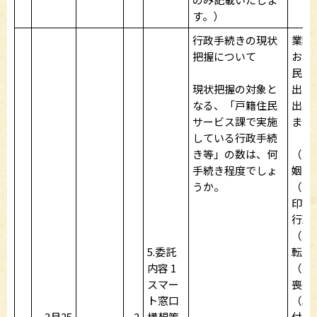
す。）
行政手続きの現状
業務
把握について
おり
民記
現状把握の対象と
出生
なる、「戸籍住民
出届
サービス課で実施
ます
している行政手続
き等」の数は、何
（1
手続き程度でしょ
姻・
うか。
（2
印鑑
行政
（3
5.委託
転出
内容 1
（4
スマー
喪失
ト窓口
（5
3月25
2
構想策
付