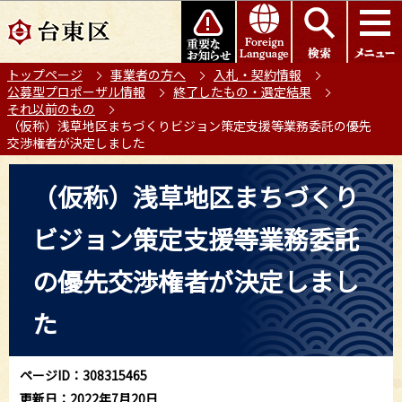
こ
このページの本文へ移動
の
ペ
トップページ
事業者の方へ
入札・契約情報
ー
公募型プロポーザル情報
終了したもの・選定結果
ジ
それ以前のもの
の
（仮称）浅草地区まちづくりビジョン策定支援等業務委託の優先
交渉権者が決定しました
先
頭
本
（仮称）浅草地区まちづくり
で
文
す
こ
ビジョン策定支援等業務委託
こ
か
の優先交渉権者が決定しまし
ら
た
ページID：308315465
更新日：2022年7月20日