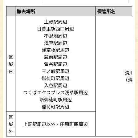
撤去場所
保管所名
上野駅周辺
日暮里駅西口周辺
不忍池周辺
浅草駅周辺
浅草橋駅周辺
区
蔵前駅周辺
域
鶯谷駅周辺
内
三ノ輪駅周辺
清川
御徒町駅周辺
（清川2
入谷駅周辺
つくばエクスプレス浅草駅周辺
新御徒町駅周辺
稲荷町駅周辺
区
域
上記駅周辺以外・田原町駅周辺
外