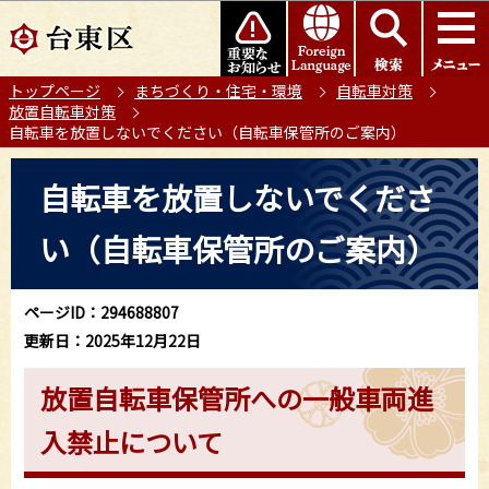
こ
このページの本文へ移動
の
ペ
トップページ
まちづくり・住宅・環境
自転車対策
ー
放置自転車対策
ジ
自転車を放置しないでください（自転車保管所のご案内）
の
本
先
自転車を放置しないでくださ
文
頭
こ
で
い（自転車保管所のご案内）
こ
す
か
ら
ページID：294688807
更新日：2025年12月22日
放置自転車保管所への一般車両進
入禁止について