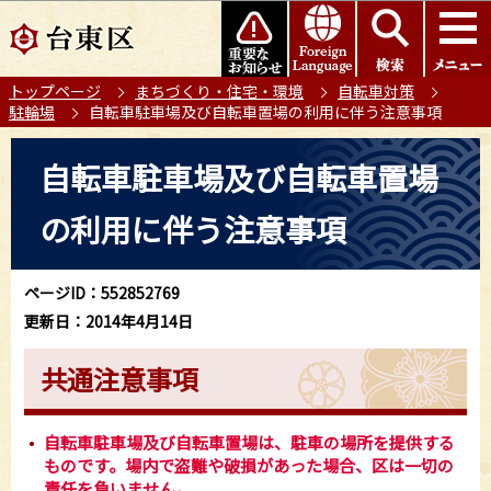
こ
このページの本文へ移動
の
ペ
トップページ
まちづくり・住宅・環境
自転車対策
ー
駐輪場
自転車駐車場及び自転車置場の利用に伴う注意事項
ジ
の
本
自転車駐車場及び自転車置場
先
文
頭
こ
の利用に伴う注意事項
で
こ
す
か
ら
ページID：552852769
更新日：2014年4月14日
共通注意事項
自転車駐車場及び自転車置場は、駐車の場所を提供する
ものです。場内で盗難や破損があった場合、区は一切の
責任を負いません。