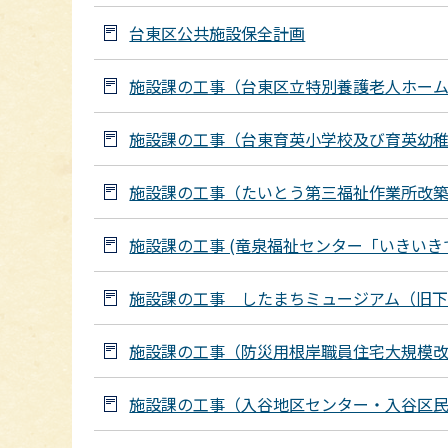
台東区公共施設保全計画
施設課の工事（台東区立特別養護老人ホー
施設課の工事（台東育英小学校及び育英幼
施設課の工事（たいとう第三福祉作業所改
施設課の工事 (竜泉福祉センター「いきいき
施設課の工事 したまちミュージアム（旧
施設課の工事（防災用根岸職員住宅大規模
施設課の工事（入谷地区センター・入谷区