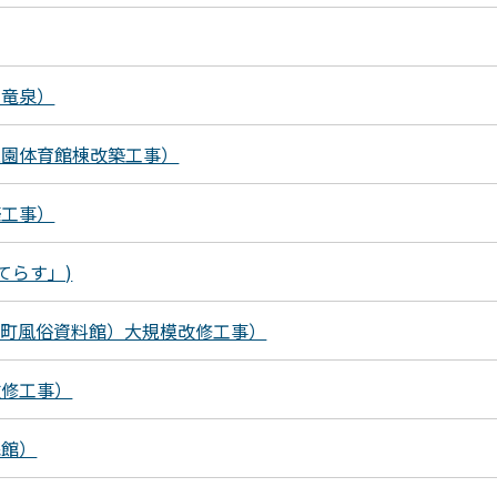
ム竜泉）
稚園体育館棟改築工事）
築工事）
てらす」)
下町風俗資料館）大規模改修工事）
改修工事）
民館）