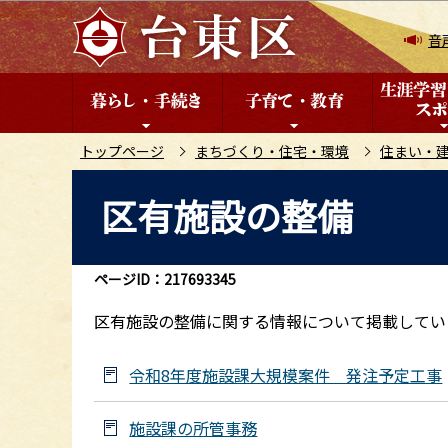
こ
の
音
ペ
ー
ジ
の
トップページ
まちづくり・住宅・環境
住まい・
先
本
区有施設の整備
頭
文
で
こ
す
こ
ページID：217693345
か
ら
区有施設の整備に関する情報について掲載してい
令和8年度施設課大規模案件 発注予定工事
施設課の所管事務