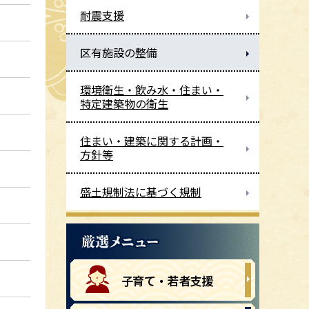
耐震支援
区有施設の整備
環境衛生・飲み水・住まい・
特定建築物の衛生
住まい・建築に関する計画・
方針等
盛土規制法に基づく規制